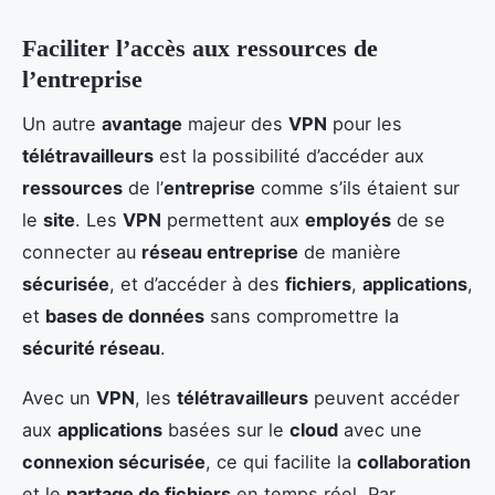
Faciliter l’accès aux ressources de
l’entreprise
Un autre
avantage
majeur des
VPN
pour les
télétravailleurs
est la possibilité d’accéder aux
ressources
de l’
entreprise
comme s’ils étaient sur
le
site
. Les
VPN
permettent aux
employés
de se
connecter au
réseau entreprise
de manière
sécurisée
, et d’accéder à des
fichiers
,
applications
,
et
bases de données
sans compromettre la
sécurité réseau
.
Avec un
VPN
, les
télétravailleurs
peuvent accéder
aux
applications
basées sur le
cloud
avec une
connexion sécurisée
, ce qui facilite la
collaboration
et le
partage de fichiers
en temps réel. Par