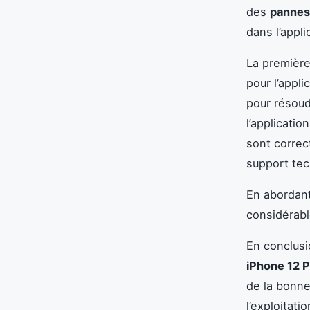
des
pannes
dans l’appli
La première
pour l’appl
pour résou
l’applicati
sont correc
support tec
En abordant
considérabl
En conclusio
iPhone 12 
de la bonne
l’exploitat