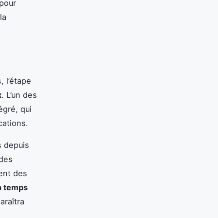
 pour
la
, l’étape
x
. L’un des
égré, qui
cations.
s depuis
 des
ent des
n temps
araîtra