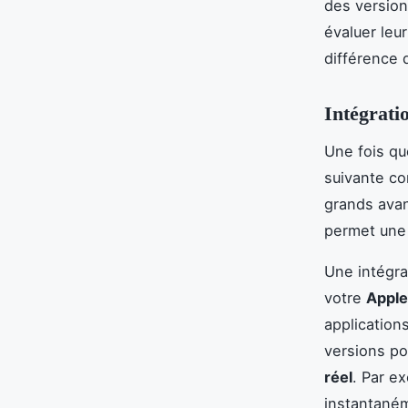
des version
évaluer leur
différence 
Intégrati
Une fois qu
suivante co
grands avan
permet une 
Une intégra
votre
Apple
application
versions po
réel
. Par e
instantané