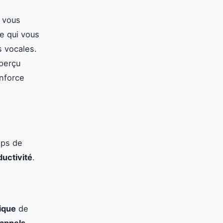
i vous
ce qui vous
 vocales.
aperçu
enforce
mps de
ductivité
.
ique
de
rappels