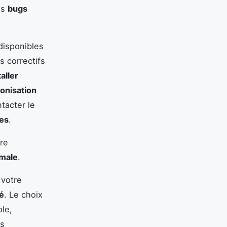
es
bugs
isponibles
s correctifs
aller
onisation
tacter le
es
.
re
imale
.
 votre
é
. Le choix
ple,
es