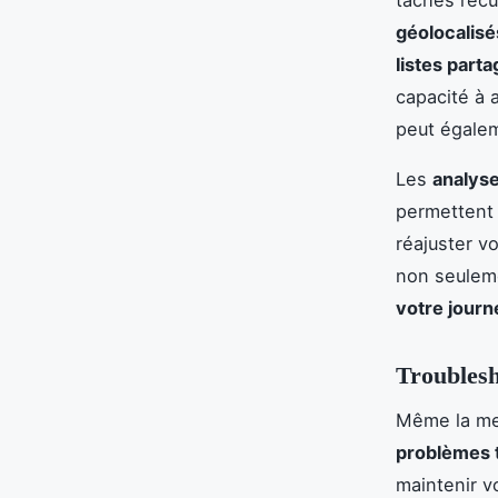
géolocalisé
listes part
capacité à 
peut égalem
Les
analyse
permettent 
réajuster v
non seulem
votre journ
Troublesh
Même la mei
problèmes 
maintenir v