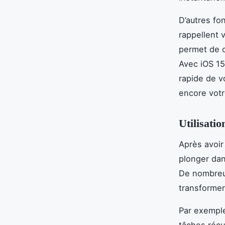
D’autres fo
rappellent 
permet de 
Avec iOS 15
rapide de v
encore vot
Utilisati
Après avoir
plonger dan
De nombreus
transformer
Par exempl
tâches récu