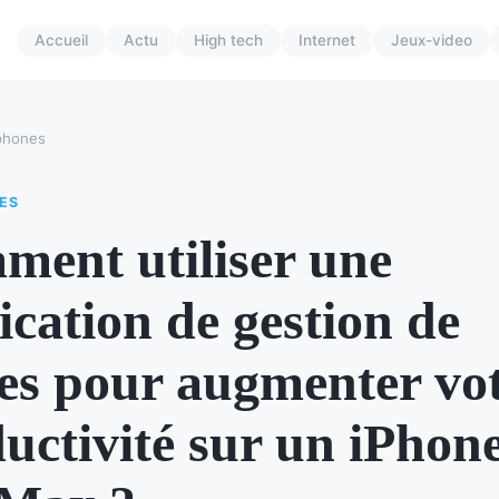
Accueil
Actu
High tech
Internet
Jeux-video
phones
ES
ent utiliser une
ication de gestion de
es pour augmenter vo
uctivité sur un iPhon