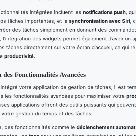
nctionnalités intégrées incluent les
notifications push
, qu
vos tâches importantes, et la
synchronisation avec Siri
, 
créer des tâches simplement en donnant des commandes
, l’intégration des widgets permet également d’avoir un 
os tâches directement sur votre écran d’accueil, ce qui r
re
productivité
.
on des Fonctionnalités Avancées
 intégré votre application de gestion de tâches, il est te
s les fonctionnalités avancées pour maximiser votre
pro
es applications offrent des outils puissants qui peuvent
 votre gestion du temps et des tâches.
e, des fonctionnalités comme le
déclenchement automat
rrentes, les
tags
pour une meilleure organisation, et les