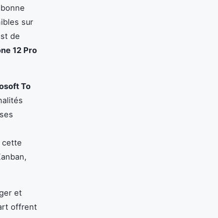
a bonne
ibles sur
est de
one 12 Pro
osoft To
alités
 ses
 cette
Kanban,
ger et
art offrent