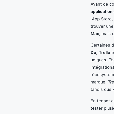
Avant de co
application
l’App Store,
trouver une
Max
, mais 
Certaines d
Do
,
Trello
e
uniques.
To
intégration
l’écosystème
marque.
Tre
tandis que
En tenant c
tester plusi