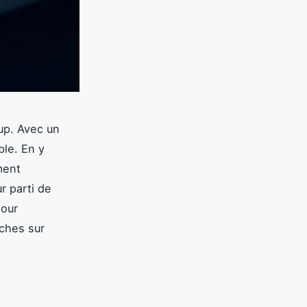
up. Avec un
ble. En y
ment
r parti de
pour
âches sur