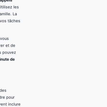
tilisez les
mille. La
 vos tâches
 vous
rer et de
us pouvez
inute de
 des
dre pour
ent inclure