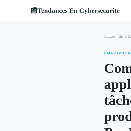
Tendances En Cybersecurite
📰
Accueil
›
Smart
SMARTPHON
Comm
appl
tâch
prod