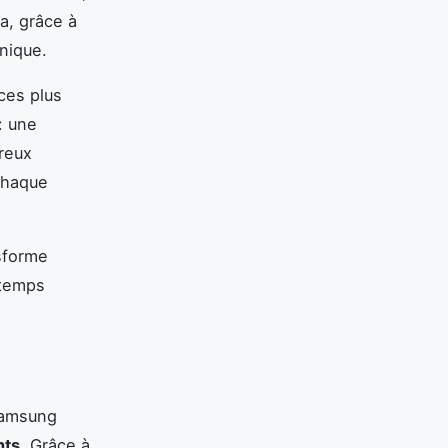
a, grâce à
nique.
ces plus
: une
reux
chaque
sforme
 temps
 Samsung
nts
. Grâce à