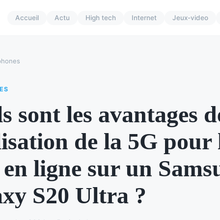
Accueil
Actu
High tech
Internet
Jeux-video
phones
ES
s sont les avantages d
ilisation de la 5G pour 
 en ligne sur un Sams
xy S20 Ultra ?