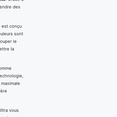
rendre des
 est conçu
ouleurs sont
couper le
ttre la
 comme
echnologie,
e maximale
ière
Ultra vous