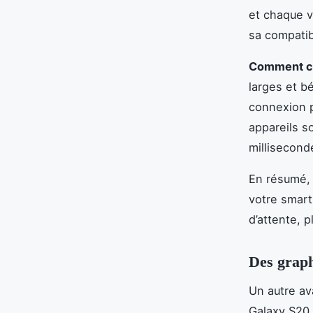
et chaque v
sa compatib
Comment cel
larges et bé
connexion 
appareils s
milliseconde
En résumé, 
votre smart
d’attente, p
Des graph
Un autre av
Galaxy S20 U