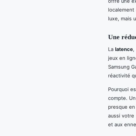
offre une e
localement 
luxe, mais 
Une réduct
La
latence
,
jeux en lig
Samsung Gal
réactivité q
Pourquoi es
compte. Une
presque en 
aussi votre
et aux enne