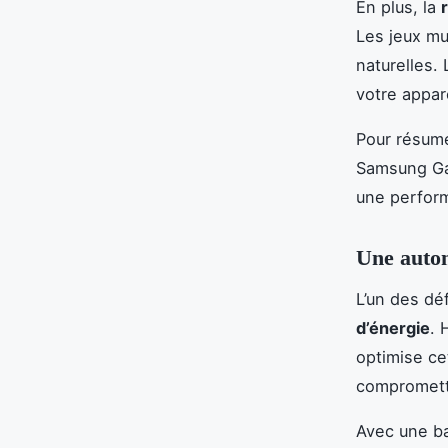
En plus, la
Les jeux mul
naturelles.
votre appar
Pour résumer
Samsung Gal
une performa
Une auton
L’un des dé
d’énergie
. 
optimise ce
compromettr
Avec une ba