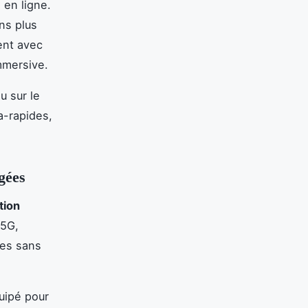
 en ligne.
ons plus
ent avec
mmersive.
u sur le
a-rapides,
gées
ion
 5G,
ées sans
uipé pour