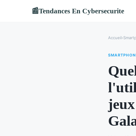
Tendances En Cybersecurite
📰
Accueil
›
Smart
SMARTPHON
Quel
l'ut
jeux
Gala