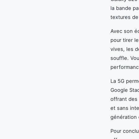
la bande pa
textures de
Avec son é
pour tirer 
vives, les d
souffle. Vo
performanc
La 5G perme
Google Stad
offrant des
et sans int
génération 
Pour conclu