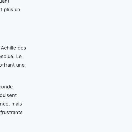
ouant
t plus un
’Achille des
ésolue. Le
offrant une
econde
oduisent
ance, mais
frustrants