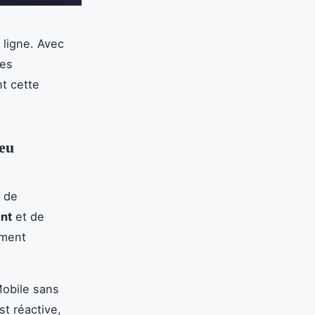
 ligne. Avec
des
t cette
jeu
s de
nt
et de
ement
Mobile sans
t réactive,