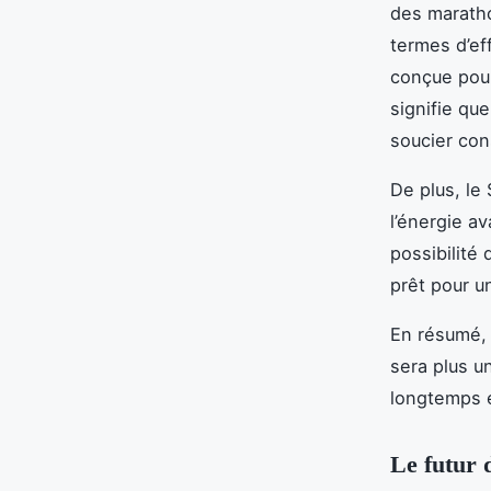
des marath
termes d’ef
conçue pou
signifie qu
soucier con
De plus, le
l’énergie a
possibilité
prêt pour u
En résumé, 
sera plus u
longtemps e
Le futur d