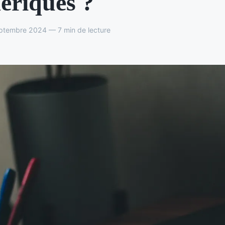
ériques ?
ptembre 2024 — 7 min de lecture