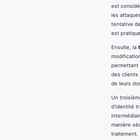
est considé
les attaque
tentative d
est pratiqu
Ensuite, la
modificatio
permettant u
des clients 
de leurs do
Un troisièm
d’identité 
intermédiai
manière séc
traitement.