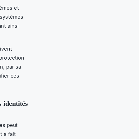
tèmes et
s systèmes
nt ainsi
ivent
protection
n, par sa
ifier ces
 identités
ues peut
 à fait