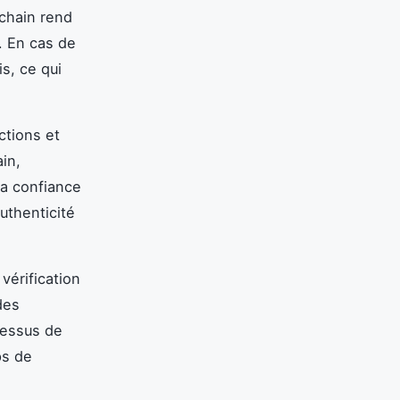
kchain rend
. En cas de
s, ce qui
ctions et
in,
 la confiance
authenticité
vérification
des
cessus de
ps de