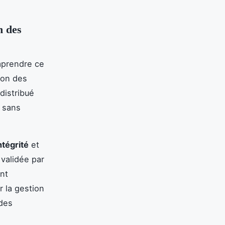
n des
omprendre ce
ion des
distribué
s sans
ntégrité
et
validée par
ent
r la gestion
 des