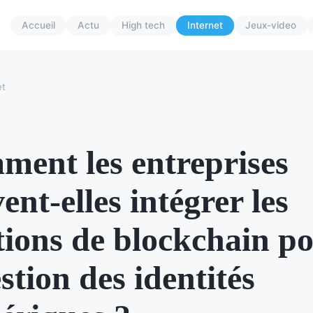
Accueil
Actu
High tech
Internet
Jeux-video
et
ent les entreprises
ent-elles intégrer les
tions de blockchain p
estion des identités