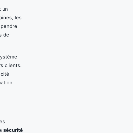
t un
aines, les
dépendre
ns de
 système
s clients.
acité
cation
ues
la
sécurité