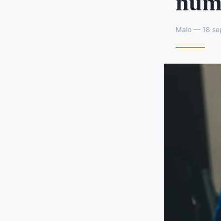
num
Malo — 18 se