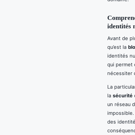
Comprendr
identités
Avant de pl
qu’est la
bl
identités n
qui permet 
nécessiter d
La particula
la
sécurité
un réseau d
impossible.
des identit
conséquenc