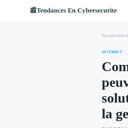
Tendances En Cybersecurite
📰
Accueil
›
Intern
INTERNET
Comm
peuv
solu
la g