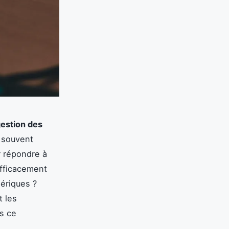
gestion des
, souvent
r répondre à
efficacement
ériques ?
t les
ns ce